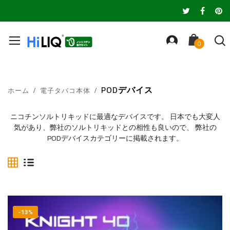
PODデバイス
ホーム
電子タバコ本体
ニコチンソルトリキッドに最適なデバイスです。 日本でも大変人
気があり、弊社のソルトリキッドとの相性も良いので、 弊社の
PODデバイスカテゴリーに掲載されます。
表
リ
ス
ト
-13%