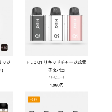
トリッジ
HiLIQ Q1 リキッドチャージ式電
り）
子タバコ
3
レビュー
1,980円
-25%