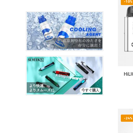
-10%
Hi
-24%