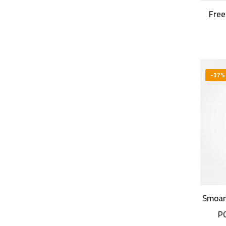
Fre
-37%
Smoan
P