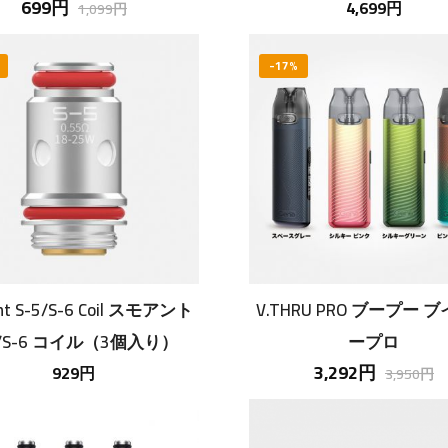
699円
スターターキット
4,699円
1,099円
-17%
nt S-5/S-6 Coil スモアント
V.THRU PRO ブープー 
5/S-6 コイル（3個入り）
ープロ
3,292円
929円
3,950円