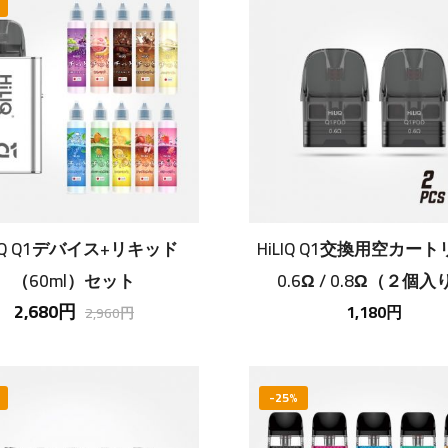
LIQ Q1デバイス+リキッド
HiLIQ Q1交換用空カー
（60ml）セット
0.6Ω / 0.8Ω（２個入
2,680円
1,180円
2,960円
-25%