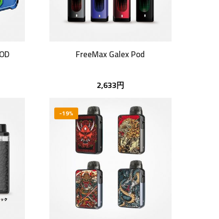
POD
FreeMax Galex Pod
2,633円
-19%