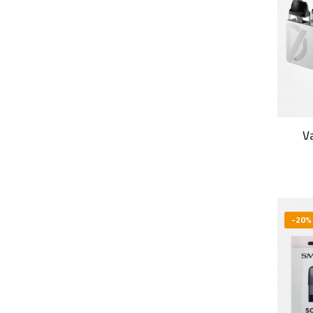
V
-20%