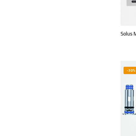
Solus
-30%