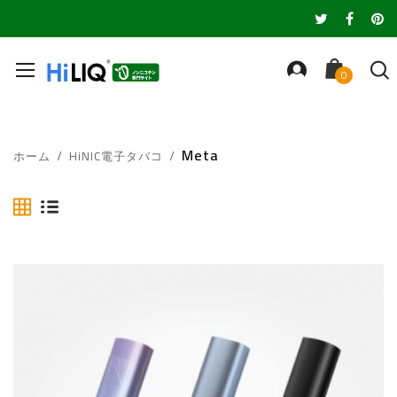
Meta
ホーム
HiNIC電子タバコ
表
リ
ス
ト