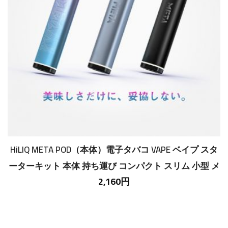
HiLIQ META POD（本体）電子タバコ VAPE ベイプ スタ
ーターキット 本体 持ち運び コンパクト スリム 小型 メ
2,160円
タポット