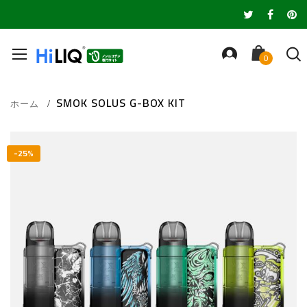
SMOK SOLUS G-BOX KIT
ホーム
Skip
to
-25%
the
end
of
the
images
gallery