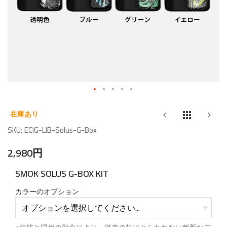
Skip
to
在庫あり
the
SKU
ECIG-LIB-Solus-G-Box
beginning
2,980円
of
the
SMOK SOLUS G-BOX KIT
images
gallery
カラーのオプション