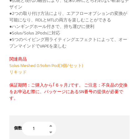
●伝統と現代の融合により、従来の枠にとらわれない斬新なデ
ザイン
●2つの取り付け方法により、エアフローオプションの変換が
可能になり、RDLとMTLの両方を楽しむことができる
●ハンギングホール付きで、持ち運びに便利
●Solus/Solus 2Podsに対応
●5つのベイピング用ライティングエフェクトによって、オー
プンマインドでVAPEを楽しむ
関連商品
Solus Meshed 0.9ohm Pod(3個/セット)
リキッド
保証期間：ご購入から｢６ヶ月｣です。 ご注意：不良品の交換
をお申込む際に、パッケージにあるSN番号の提供が必要で
す。
個数