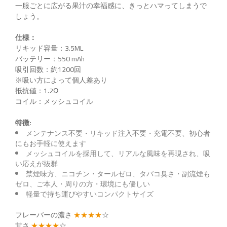
一服ごとに広がる果汁の幸福感に、きっとハマってしまうで
しょう。
仕様：
リキッド容量：3.5ML
バッテリー：550 mAh
吸引回数：約1200回
※吸い方によって個人差あり
抵抗値：1.2Ω
コイル：メッシュコイル
特徴:
メンテナンス不要・リキッド注入不要・充電不要、初心者
にもお手軽に使えます
メッシュコイルを採用して、リアルな風味を再現され、吸
い応えが抜群
禁煙味方、ニコチン・タールゼロ、タバコ臭さ・副流煙も
ゼロ、ご本人・周りの方・環境にも優しい
軽量で持ち運びやすいコンパクトサイズ
フレーバーの濃さ
★★★★
☆
甘さ
★★★★
☆