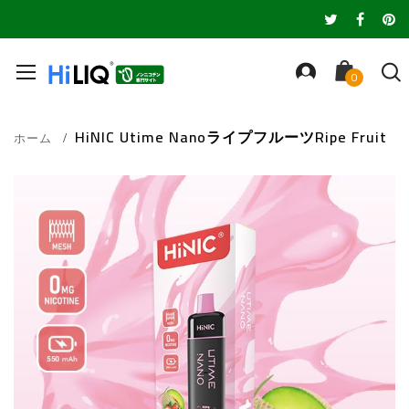
HiNIC Utime NanoライプフルーツRipe Fruit
ホーム
Skip
to
the
end
of
the
images
gallery