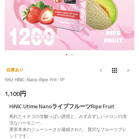
Skip
to
在庫あり
the
SKU
HINIC-Nano-Ripe-Frit-1P
beginning
1,100円
of
the
HiNIC Utime NanoライプフルーツRipe Fruit
images
gallery
熟れたイチゴの甘酸っぱい誘惑と、みずみずしいメロンの清
涼なハーモニー。
果実本来のジューシーさが凝縮された、贅沢なフルーツブレ
ンドです。