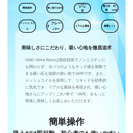
ニコチン
吸引回
約
タール
簡単
操作
使い捨て
VAPE
0
数
1200
フレー
メッシュ コイ
7
リアル
な風味
衝撃
ヒット
バー
ル
美味しさにこだわり、吸い心地を徹底追求
HiNIC Utime Nanoは独自技術でノンニコチンに
も関わらず、タバコのようなキック感を体験で
きる吸い応え抜群の使い捨てVAPEです。また、
メッシュコイルを採用して、リキッドを効率的
に気化でき、リアルな風味を再現され、吸い心
地さらにアップ！これ1本で「VAPE」をもっと
簡単に美味しくお楽しみいただけます。
簡単操作