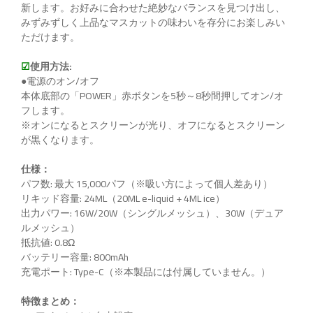
新します。お好みに合わせた絶妙なバランスを見つけ出し、
みずみずしく上品なマスカットの味わいを存分にお楽しみい
ただけます。
☑
使用方法:
●電源のオン/オフ
本体底部の「POWER」赤ボタンを5秒～8秒間押してオン/オ
フします。
※オンになるとスクリーンが光り、オフになるとスクリーン
が黒くなります。
仕様：
パフ数: 最大 15,000パフ（※吸い方によって個人差あり）
リキッド容量: 24ML（20ML e-liquid + 4ML ice）
出力パワー: 16W/20W（シングルメッシュ）、30W（デュア
ルメッシュ）
抵抗値: 0.8Ω
バッテリー容量: 800mAh
充電ポート: Type-C（※本製品には付属していません。）
特徴まとめ：