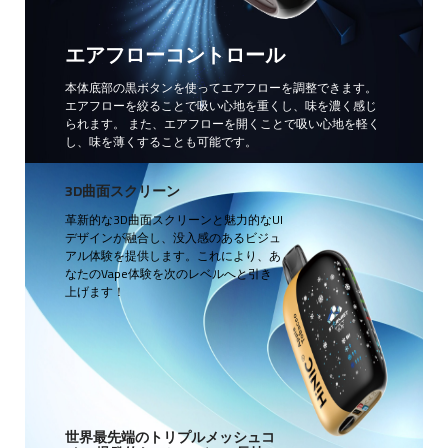
エアフローコントロール
本体底部の黒ボタンを使ってエアフローを調整できます。
エアフローを絞ることで吸い心地を重くし、味を濃く感じ
られます。 また、エアフローを開くことで吸い心地を軽く
し、味を薄くすることも可能です。
3D曲面スクリーン
革新的な3D曲面スクリーンと魅力的なUI
デザインが融合し、没入感のあるビジュ
アル体験を提供します。これにより、あ
なたのVape体験を次のレベルへと引き
上げます！
世界最先端のトリプルメッシュコ