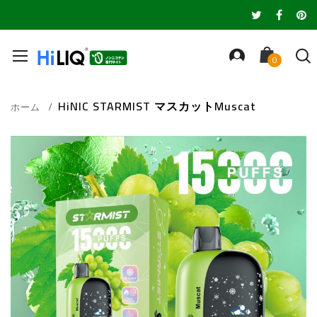
HiNIC STARMIST マスカットMuscat
ホーム
Skip
to
the
end
of
the
images
gallery