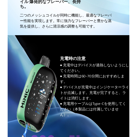
イル 爆発的なフレーバー、長持
ち。
二つのメッシュコイルが同時に機能し、最適なフレーバ
ー性能を実現します。常に強力なフレーバーと豊かな蒸
気を提供し、さらに清涼感の調整も可能です。
充電時の注意
● 充電中はデバイスが過熱しないようにし
てください。
● 充電時間は60-70分間におすすめしま
す。
● デバイスが充電中はインジケーターライ
トが点滅します。充電が完了すると、ラ
イトは消灯します。
● 充電用ケーブルはType-Cを使用してく
ださい（本製品には付属していませ
ん）。