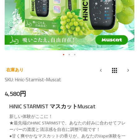
Skip
to
在庫あり
the
SKU
Hinic-Starmist-Muscat
beginning
4,580円
of
the
HiNIC STARMIST マスカットMuscat
images
gallery
新しい体験がここに！
★最先端のHiNIC STARMISTで、あなたの好みに合わせてフレ
ーバーの濃度と清涼感を自在に調整可能です！
●甘く爽やかなマスカットの香りが、あなたのVape体験を一