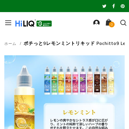
ポチっと9レモンミントリキッド Pochitto9 Lemo
ホーム
Skip
to
the
end
of
the
images
gallery