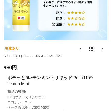
Skip
to
在庫あり
the
SKU
LIQ-TJ-Lemon-Mint-60ML-0MG
beginning
980円
of
the
ポチっと9レモンミントリキッド Pochitto9
images
Lemon Mint
gallery
商品の説明:
HiLIQポチっと9リキッド
ニコチン：0mg
ベース液比率：VG50:PG50